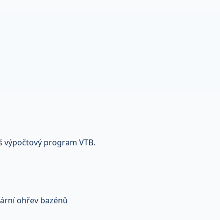
áš
výpočtový program VTB
.
lární ohřev bazénů