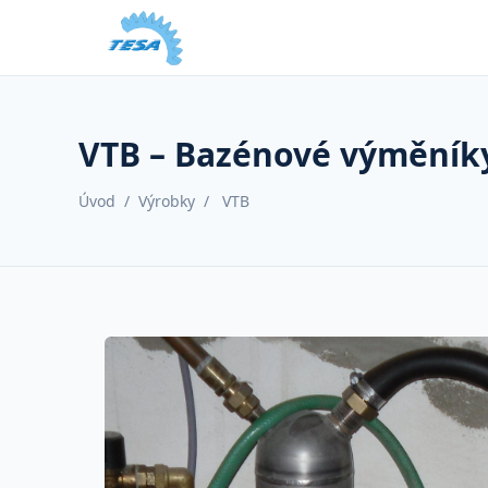
VTB – Bazénové výměníky
Úvod
/
Výrobky
/
VTB