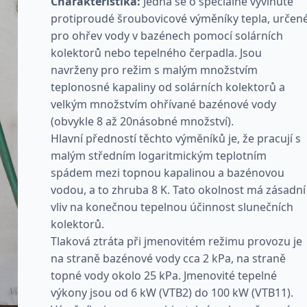
Charakteristika:
Jedná se o speciálně vyvinuté
protiproudé šroubovicové výměníky tepla, určen
pro ohřev vody v bazénech pomocí solárních
kolektorů nebo tepelného čerpadla. Jsou
navrženy pro režim s malým množstvím
teplonosné kapaliny od solárních kolektorů a
velkým množstvím ohřívané bazénové vody
(obvykle 8 až 20násobné množství).
Hlavní předností těchto výměníků je, že pracují s
malým středním logaritmickým teplotním
spádem mezi topnou kapalinou a bazénovou
vodou, a to zhruba 8 K. Tato okolnost má zásadní
vliv na konečnou tepelnou účinnost slunečních
kolektorů.
Tlaková ztráta při jmenovitém režimu provozu je
na straně bazénové vody cca 2 kPa, na straně
topné vody okolo 25 kPa. Jmenovité tepelné
výkony jsou od 6 kW (VTB2) do 100 kW (VTB11).